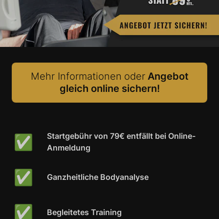
Mehr Informationen
oder
Angebot
gleich online sichern!
✅
Startgebühr von 79€ entfällt bei
Online-
Anmeldung
✅
Ganzheitliche Bodyanalyse
✅
Begleitetes Training