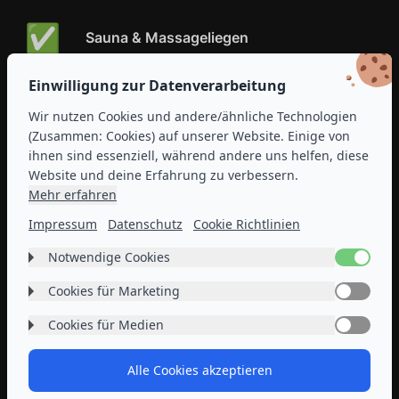
✅
Sauna & Massageliegen
Einwilligung zur Datenverarbeitung
✅
Gratis WLAN
Wir nutzen Cookies und andere/ähnliche Technologien
(Zusammen: Cookies) auf unserer Website. Einige von
✅
ihnen sind essenziell, während andere uns helfen, diese
Freie Parkplätze
Website und deine Erfahrung zu verbessern.
Mehr erfahren
✅
Impressum
Datenschutz
Cookie Richtlinien
Getränkeflatrate
Notwendige Cookies
Label
Diese Cookies sind unerlässlich, damit du die
Cookies für Marketing
Label
Website und ihre Funktionen nutzen kannst. Sie
Mehr Informationen
oder
Angebot
Diese Cookies ermöglichen es dem Betreiber dieser
Cookies für Medien
Label
können nicht abgeschaltet werden. Sie werden als
Website, zukünftige Interessenten zu identifizieren
gleich online sichern!
Antwort auf Anfragen von dir gesetzt, wie z.B. das
Diese Cookies ermöglichen es dem Betreiber dieser
und die Verkaufs- und Marketinginteraktionen mit
Einstellen deiner Datenschutzeinstellungen, das
Alle Cookies akzeptieren
Website, Inhalte von Videoplattformen und Social-
ihnen zu personalisieren. Basierend auf den von uns
Einloggen oder das Ausfüllen von Formularen.
Hier
Media-Plattformen anzuzeigen. Wenn Cookies von